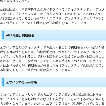
療と言われています。
公益社団法人日本皮膚科学会のガイドラインで「フィナステリド」「デュタ
ステリド」「ミノキシジル」は「行うよう強く勧められる」とされるAラン
クに指定されていることからフィナステリド、デュタステリドとミノキシジ
ルを併用することでより効果的なAGA治療になることでしょう。
AGA治療と初期脱毛
エフペシアなどのフィナステリドを服用することで初期脱毛という症状が発
現する可能性があります。初期脱毛とは、乱れたヘアサイクルが正常なヘア
サイクルに改善されることで古い毛髪を新しく生えてきた強い毛髪に押し出
されることで起こる脱毛のことです。初期脱毛は全ての人におこるというこ
とはありませんが、初期脱毛が発現した方はフィナステリドの効果が出てい
る証拠でもあるので過度の心配は必要ございません。
エフペシアの入手方法
プロペシアのジェネリックであるエフペシアの最大の魅力は価格にありま
す。プロペシアと同じ効果でかなり安く入手することができるので人気のあ
る薬剤となっています。ただし、エフペシアは日本では認可されていない薬