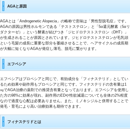
AGAと原因
AGAとは「Androgenetic Alopecia」の略称で意味は「男性型脱毛症」です。
AGAの原因は男性ホルモンである「テストステロン」と「5α還元酵素（5αリ
ダクターゼ）」という酵素が結びつき「ジヒドロテストステロン（DHT）」
が生成されることが原因とされています。ジヒドロテストステロンが毛乳頭
という毛髪の成長に重要な部分を萎縮させることで、ヘアサイクルの成長期
が大幅に短くなりAGAが発症し薄毛、脱毛に繋がります。
エフペシア
エフペシアはプロペシアと同じで、有効成分を「フィナステリド」としてい
るため効果や副作用もプロペシアと同じです。フィナステリドの含有量は1
㎎でAGA治療の薬剤での推奨含有量となっております。エフペシアを使用し
た方の98%に効果が現れ、副作用のEDや性欲減退についても全体の2%程度
なので過度な心配は必要ありません。また、ミノキシジルと併用することで
発毛・育毛により高い治療効果も期待できます。
フィナステリドとは