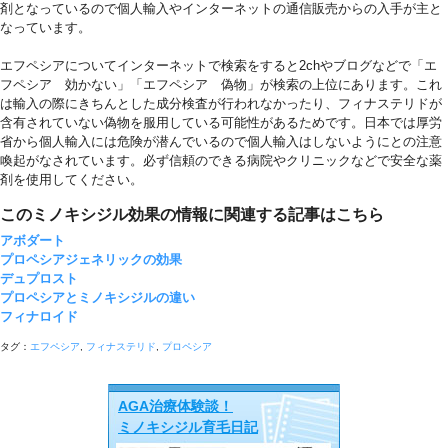
剤となっているので個人輸入やインターネットの通信販売からの入手が主と
なっています。
エフペシアについてインターネットで検索をすると2chやブログなどで「エ
フペシア 効かない」「エフペシア 偽物」が検索の上位にあります。これ
は輸入の際にきちんとした成分検査が行われなかったり、フィナステリドが
含有されていない偽物を服用している可能性があるためです。日本では厚労
省から個人輸入には危険が潜んでいるので個人輸入はしないようにとの注意
喚起がなされています。必ず信頼のできる病院やクリニックなどで安全な薬
剤を使用してください。
このミノキシジル効果の情報に関連する記事はこちら
アボダート
プロペシアジェネリックの効果
デュプロスト
プロペシアとミノキシジルの違い
フィナロイド
タグ：
エフペシア
,
フィナステリド
,
プロペシア
AGA治療体験談！
ミノキシジル育毛日記