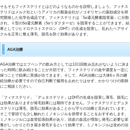
そもそもフィナステリドとはどのようなものかを説明しましょう。フィナス
テリドはメルク社というアメリカの製薬会社がノコギリヤシの薬効成分を研
究開発した化学合成品です。フィナステリドは「5α還元酵素阻害薬」に分類
され、Ⅱ型の5α還元酵素（5αリダクターゼ）を阻害することができます。結
果としてジヒドロテストステロン（DHT）の生成を阻害し、乱れたヘアサイ
クルを正常に整え薄毛、脱毛を防ぐ効果があります。
AGA治療
AGA治療ではエフペシアの飲み方としては1日1回飲み忘れがないように決ま
った時間に飲み続けることが大切です。フィナステリドの血中濃度を一定に
保つことで効果に実感が出てきます。そして、AGA治療には大体6ヶ月の継
続治療が必要ですので自己判断で服用を止めたりはせず、かかりつけの医師
にご相談ください。
「フィナステリド」「デュタステリド」はDHTの生成を阻害し薄毛、脱毛に
は効果がありますが発毛効果には期待できません。フィナステリドとデュタ
ステリドは薄毛、脱毛に効果があることから守りの治療と言われています。
そこで冒頭でも少し触れたミノキシジルを併用することをおすすめします。
ミノキシジルには血管拡張効果があり、頭皮の血流が増加し発毛に必要な栄
養がしっかりと行き届き発毛するという効果です。ミノキシジルは攻めの治