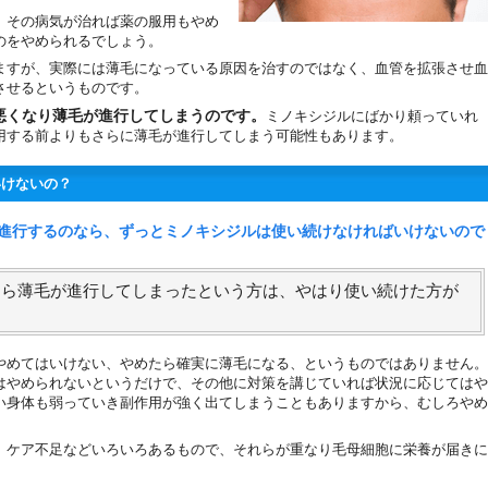
、その病気が治れば薬の服用もやめ
のをやめられるでしょう。
ますが、実際には薄毛になっている原因を治すのではなく、血管を拡張させ血
させるというものです。
悪くなり薄毛が進行してしまうのです。
ミノキシジルにばかり頼っていれ
用する前よりもさらに薄毛が進行してしまう可能性もあります。
いけないの？
進行するのなら、ずっとミノキシジルは使い続けなければいけないので
たら薄毛が進行してしまったという方は、やはり使い続けた方が
やめてはいけない、やめたら確実に薄毛になる、というものではありません。
はやめられないというだけで、その他に対策を講じていれば状況に応じてはや
い身体も弱っていき副作用が強く出てしまうこともありますから、むしろやめ
、ケア不足などいろいろあるもので、それらが重なり毛母細胞に栄養が届きに