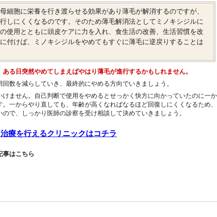
毛母細胞に栄養を行き渡らせる効果があり薄毛が解消するのですが、
進行しにくくなるのです。そのため薄毛解消法としてミノキシジルに
ルの使用とともに頭皮ケアに力を入れ、食生活の改善、生活習慣を改
身に付けば、ミノキシジルをやめてもすぐに薄毛に逆戻りすることは
、ある日突然やめてしまえばやはり薄毛が進行するかもしれません。
用回数を減らしていき、最終的にやめる方向でいきましょう。
いけません。自己判断で使用をやめるとせっかく快方に向かっていたのに一か
す。一からやり直しても、年齢が高くなればなるほど回復しにくくなるため、
いので、しっかり医師の診察を受け相談して決めていきましょう。
A治療を行えるクリニックはコチラ
記事はこちら