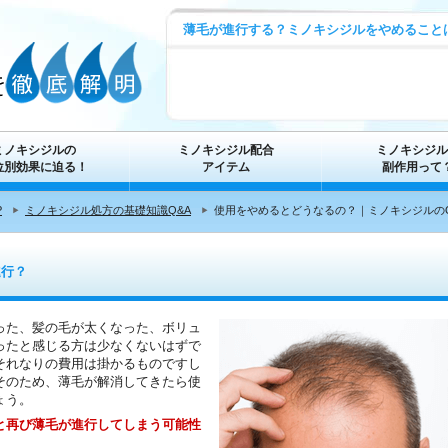
薄毛が進行する？ミノキシジルをやめること
ミノキシジルの
ミノキシジル配合
ミノキシジル
位別効果に迫る！
アイテム
副作用って
P
ミノキシジル処方の基礎知識Q&A
使用をやめるとどうなるの？｜ミノキシジルのQ
進行？
った、髪の毛が太くなった、ボリュ
ったと感じる方は少なくないはずで
それなりの費用は掛かるものですし
そのため、薄毛が解消してきたら使
ょう。
と再び薄毛が進行してしまう可能性