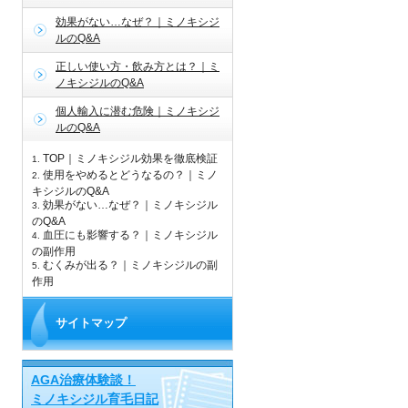
効果がない…なぜ？｜ミノキシジ
ルのQ&A
正しい使い方・飲み方とは？｜ミ
ノキシジルのQ&A
個人輸入に潜む危険｜ミノキシジ
ルのQ&A
TOP｜ミノキシジル効果を徹底検証
1.
使用をやめるとどうなるの？｜ミノ
2.
キシジルのQ&A
効果がない…なぜ？｜ミノキシジル
3.
のQ&A
血圧にも影響する？｜ミノキシジル
4.
の副作用
むくみが出る？｜ミノキシジルの副
5.
作用
サイトマップ
AGA治療体験談！
ミノキシジル育毛日記