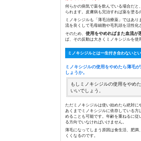
何らかの病気で薬を飲んでいる場合だと
られます。皮膚病も完治すれば薬を塗る
ミノキシジルも「薄毛治療薬」ではあり
流を良くして毛母細胞や毛乳頭を活性化
使用をやめればまた血流が
そのため、
ば、その反動は大きくミノキシジルを使
ミノキシジルとは一生付き合わないと
ミノキシジルの使用をやめたら薄毛が
しょうか。
もしミノキシジルの使用をやめ
いいでしょう。
ただミノキシジルは使い始めたら絶対に
あくまでミノキシジルに依存している方
めることも可能です。年齢を重ねるに従
る方向でいなければいけません。
薄毛になってしまう原因は食生活、肥満
くくなるのです。