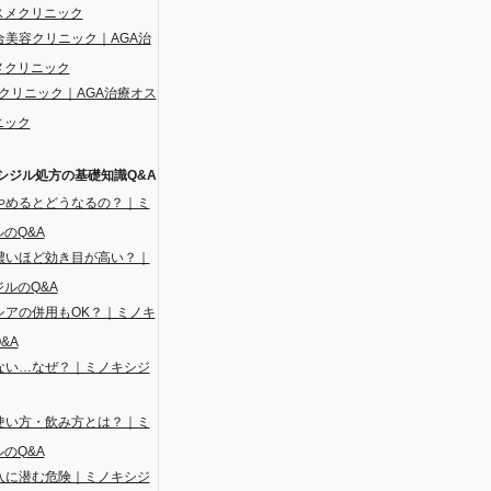
スメクリニック
合美容クリニック｜AGA治
メクリニック
Sクリニック｜AGA治療オス
ニック
シジル処方の基礎知識Q&A
やめるとどうなるの？｜ミ
のQ&A
濃いほど効き目が高い？｜
ルのQ&A
シアの併用もOK？｜ミノキ
&A
ない…なぜ？｜ミノキシジ
使い方・飲み方とは？｜ミ
のQ&A
入に潜む危険｜ミノキシジ