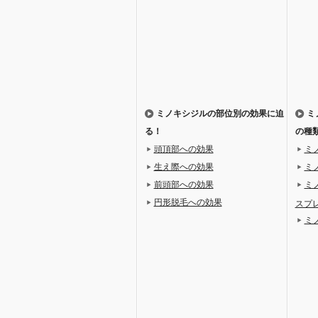
ミノキシジルの部位別の効果に迫
ミ
る！
の種
頭頂部への効果
ミ
生え際への効果
ミ
前頭部への効果
ミ
円形脱毛への効果
スプ
ミ