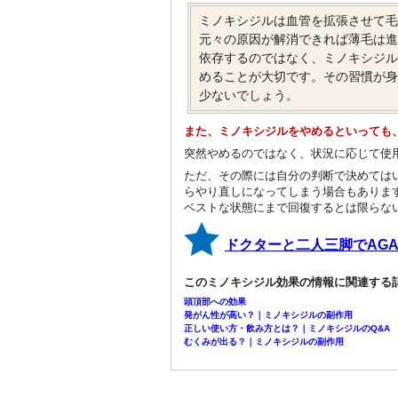
ミノキシジルは血管を拡張させて
元々の原因が解消できれば薄毛は
依存するのではなく、ミノキシジ
めることが大切です。その習慣が
少ないでしょう。
また、ミノキシジルをやめるといっても
突然やめるのではなく、状況に応じて使
ただ、その際には自分の判断で決めては
らやり直しになってしまう場合もありま
ベストな状態にまで回復するとは限らな
ドクターと二人三脚でAG
このミノキシジル効果の情報に関連する
頭頂部への効果
発がん性が高い？｜ミノキシジルの副作用
正しい使い方・飲み方とは？｜ミノキシジルのQ&A
むくみが出る？｜ミノキシジルの副作用