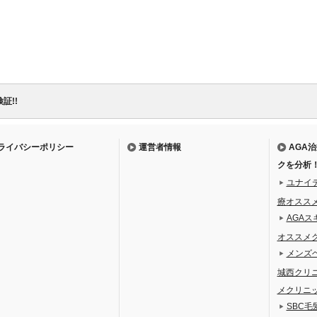
証!!
ライバシーポリシー
運営者情報
AGA
クを分析
ユナイ
療オスス
AGAス
オススメ
メンズ
城西クリ
メクリニ
SBC毛