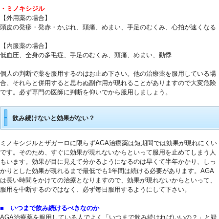
・ミノキシジル
【外用薬の場合】
頭皮の発疹・発赤・かぶれ、頭痛、めまい、手足のむくみ、心拍が速くなる
0
【内服薬の場合】
低血圧、全身の多毛症、手足のむくみ、頭痛、めまい、動悸
0
個人の判断で薬を服用するのはお止め下さい。他の治療薬を服用している場
合、それらと併用すると思わぬ副作用が現れることがありますので大変危険
です。必ず専門の医師に判断を仰いでから服用しましょう。
0
飲み続けないと効果がない？
ミノキシジルとザガーロに限らずAGA治療薬は短期間では効果が
現れにくい
です。そのため、
すぐに効果が現れないからといって服用を止めてしまう人
もいます
。効果が目に見えて分かるようになるのは早くて半年かかり、
しっ
かりとした効果が現れるまで最低でも1年間は続ける必要があ
ります。AGA
は長い時間をかけての治療となりますので、
効果が現れないからといって、
服用を中断するのではなく、
必ず毎日服用するようにして下さい。
1
■ いつまで飲み続けるべきなのか
AGA治療薬を服用している人でよく「いつまで飲み続ければいいの？」と疑