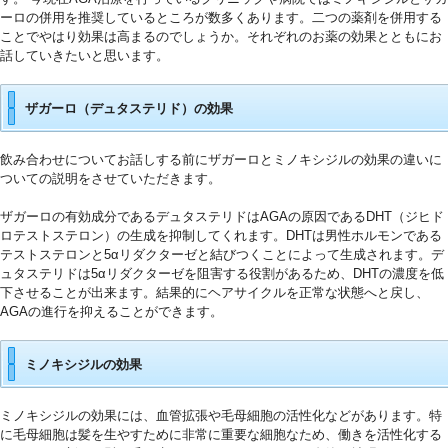
ーロの併用を推奨しているところが数多くあります。二つの薬剤を併用する
ことでやはり効果は高まるのでしょうか。それぞれのお薬の効果とともにお
話していきたいと思います。
0
ザガーロ（デュタステリド）の効果
飲み合わせについてお話しする前にザガーロとミノキシジルの効果の違いに
ついての説明をさせていただきます。
１
ザガーロの有効成分であるデュタステリドはAGAの原因であるDHT（ジヒド
ロテストステロン）の生成を抑制してくれます。DHTは男性ホルモンである
テストステロンと5αリダクターゼと結びつくことによって生成されます。デ
ュタステリドは5αリダクターゼを阻害する役割があるため、DHTの濃度を低
下させることが出来ます。結果的にヘアサイクルを正常な状態へと戻し、
AGAの進行を抑えることができます。
2
ミノキシジルの効果
ミノキシジルの効果には、血管拡張や毛母細胞の活性化などがあります。特
に毛母細胞は髪を生やすために非常に重要な細胞なため、働きを活性化する