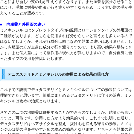
ことにより新しい髪の毛が生えやすくなります。また血管を拡張させること
により、毛根に栄養や血液が行き渡りやすくなるため、より太い髪の毛が生
えてくることが望めます。
4
■ 内服薬と外用薬の違い
ミノキシジルにはタブレットタイプの内服薬とローションタイプの外用薬の
二種類があります。どちらを使用すれば分からないと言う方も多くいるので
はないでしょうか。それぞれ成分は同じなので効果に違いはありません。し
かし内服薬の方が全身に成分が行き渡りますので、より高い効果を期待でき
ます。また個人差によって副作用の現れ方が異なりますので、自分自身に合
ったタイプの使用を推奨いたします。
3
デュタステリドとミノキシジルの併用による効果の現れ方
これまでの説明でデュタステリドとミノキシジルについての効果については
理解できたと思います。簡単にまとめるデュタステリドは守りの治療、ミノ
キシジルは攻めの治療となります。
6
さてこの二つの治療薬は併用することができるのでしょうか。結論から言い
ますと、可能です。併用した方がより効果的です。これまで説明した通り、
デュタステリドはヘアサイクルを整え、抜け毛を抑える守りの効果。ミノキ
シジルは髪の毛を生やすための攻めの効果となります。どちらとも効果の異