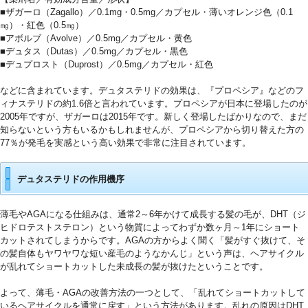
■ザガーロ（Zagallo）／0.1mg・0.5mg／カプセル・薄いオレンジ色（0.1
㎎）・紅色（0.5㎎）
■アボルブ（Avolve）／0.5mg／カプセル・黄色
■デュタス（Dutas）／0.5mg／カプセル・黒色
■デュプロスト（Duprost）／0.5mg／カプセル・紅色
1
などに含まれています。デュタステリドの効果は、『プロペシア』などのフ
ィナステリドの約1.6倍と言われています。プロペシアが日本に登場したのが
2005年ですが、ザガーロは2015年です。新しく登場したばかりなので、まだ
知らないという方もいるかもしれませんが、プロペシアから切り替えた方の
77％が発毛を実感という高い効果で非常に注目されています。
0
デュタステリドの作用機序
薄毛やAGAになる仕組みは、通常2～6年かけて成長する髪の毛が、DHT（ジ
ヒドロテストステロン）という物質によってわずか数ヶ月～1年にショート
カットされてしまうからです。AGAの方からよく聞く「髪がすぐ抜けて、そ
の髪自体もヤワヤワな短い産毛のようなかんじ」という声は、ヘアサイクル
が乱れてショートカットした未成長の髪が抜けたということです。
4
よって、薄毛・AGAの改善方法の一つとして、「乱れてショートカットして
いるヘアサイクルを通常に戻す」という方法があります。乱れの原因はDHT