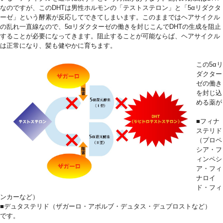
なのですが、このDHTは男性ホルモンの「テストステロン」と「5αリダクタ
ーゼ」という酵素が反応してできてしまいます。このままではヘアサイクル
の乱れ一直線なので、5αリダクターゼの働きを封じこんでDHTの生成を阻止
することが必要になってきます。阻止することが可能ならば、ヘアサイクル
は正常になり、髪も健やかに育ちます。
0
この5αリ
ダクター
ゼの働き
を封じ込
める薬が
■フィナ
ステリド
（プロペ
シア・フ
ィンペシ
ア・フィ
ナロイ
ド・フィ
ンカーなど）
■デュタステリド（ザガーロ・アボルブ・デュタス・デュプロストなど）
です。