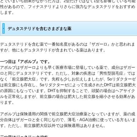
どでいまいち効果がなかった方は、2型だけではなく1型も影響している可能
性があるので、フィナステリドよりさらに強力なデュタステリドをおすすめ
します。
9
デュタステリドを含むさまざまな薬
デュタステリドを含む薬で一番知名度があるのは『ザガーロ』かと思われま
すが、他にもデュタステリドが含まれている薬はあります。
0
一つ目は『アボルブ』です。
アボルブはザガーロよりも早く医療市場に登場している薬で、成分はザガー
ロと同じデュタステリドです。ただし、対象の疾患は「男性型脱毛症」では
なく「前立腺肥大症」です。先程も少しお伝えしましたが、5αリダクターゼ
は前立腺にも存在し、5αリダクターゼによって生成されたDHTは前立腺肥大
の原因にもなっています。DHTを抑制することで、頭髪の場合はヘアサイク
ルを正常化しますが、前立腺の場合は肥大した前立腺を縮小させる効果があ
ります。
1
アボルブは保険適用の関係で前立腺肥大症治療薬となっていますが、薬の成
分自体はザガーロと全く同じなので、薄毛・AGA治療に使っている方もいま
す。ただし、前立腺肥大症以外では保険適用はありません。
2