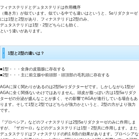
0
フィナステリドとデュタステリドは作用機序
（働き方）が似ています。似ている中でも違いはというと、5αリダクターゼ
には1型と2型があり、フィナステリドは2型のみ、
デュタステリドは1型・2型どちらにも効く、
という違いがあります。
0
1型と2型の違いは？
■1型・・・全身の皮脂腺に存在する
■2型・・・主に前立腺や前頭部・頭頂部の毛乳頭に存在する
7
AGAに深く関わりがあるのは2型5αリダクターゼです。しかしながら1型が
AGAに全く関係ないわけではありません。頭皮が脂っぽい方は1型5αリダク
ターゼの分泌が盛んなことが多く、その影響でAGAが進行している場合もあ
ります。そして1型と2型ではどちらが強力かというと、2型の方がより強力
です。
8
『プロペシア』などのフィナステリドは2型5αリダクターゼのみに作用しま
すが、『ザガーロ』などのデュタステリドは1型・2型共に作用します。また
デュタステリドはフィナステリドの約1.6倍の効果があります。プロペシアな