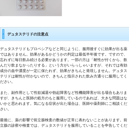
4
デュタステリドの注意点
デュタステリドもプロペシアなどと同じように、服用後すぐに効果が出る薬
ではありません。効果があるかどうかの判定は最低半年後です。ですので、
忘れずに毎日飲み続ける必要があります。一部の方は「耐性が付くから、飲
んだり飲まなかったりする」という方がいらっしゃいますが、それでは有効
成分の血中濃度が一定に保たれず、効果がきちんと発現しません。デュタス
テリドは耐性が付かないので、きちんと指示された飲み方通りに服用してく
ださい。
5
また、副作用として性欲減退や勃起障害など性機能障害が出る場合もありま
すが、きちんと医師の処方のもと服用しているのであれば、大きな問題はな
いかと思われます。気になる症状が出た場合は、医師や薬剤師にご相談くだ
さい。
6
最後に、薬の影響で前立腺検査の数値が正常に表れないことがあります。前
立腺の診察や検査では、デュタステリドを服用していることを申告してくだ