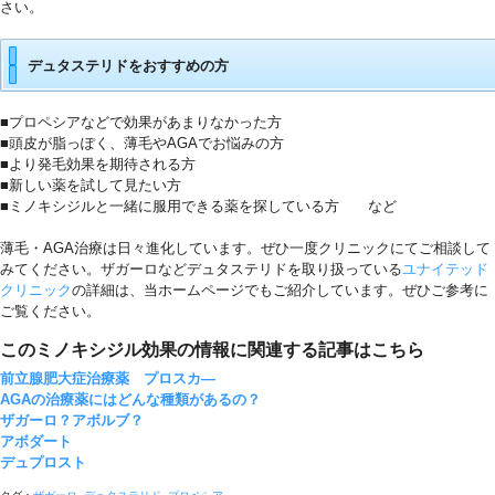
さい。
7
デュタステリドをおすすめの方
■プロペシアなどで効果があまりなかった方
■頭皮が脂っぽく、薄毛やAGAでお悩みの方
■より発毛効果を期待される方
■新しい薬を試して見たい方
■ミノキシジルと一緒に服用できる薬を探している方 など
8
薄毛・AGA治療は日々進化しています。ぜひ一度クリニックにてご相談して
みてください。ザガーロなどデュタステリドを取り扱っている
ユナイテッド
クリニック
の詳細は、当ホームページでもご紹介しています。ぜひご参考に
ご覧ください。
このミノキシジル効果の情報に関連する記事はこちら
前立腺肥大症治療薬 プロスカ―
AGAの治療薬にはどんな種類があるの？
ザガーロ？アボルブ？
アボダート
デュプロスト